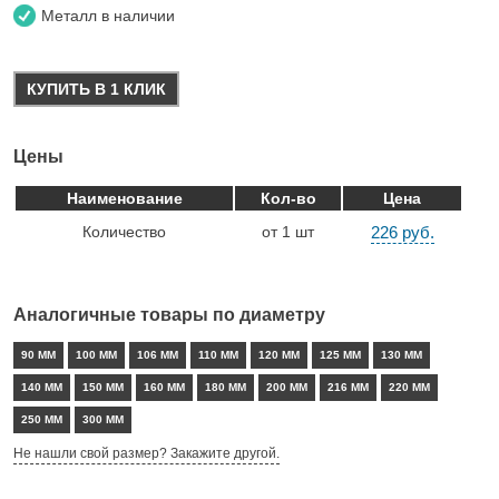
Металл в наличии
КУПИТЬ В 1 КЛИК
Цены
Наименование
Кол-во
Цена
Количество
от 1 шт
226 руб.
Аналогичные товары по диаметру
90 ММ
100 ММ
106 ММ
110 ММ
120 ММ
125 ММ
130 ММ
140 ММ
150 ММ
160 ММ
180 ММ
200 ММ
216 ММ
220 ММ
250 ММ
300 ММ
Не нашли свой размер? Закажите другой.