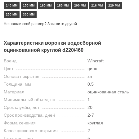
140 ММ
150 ММ
160 ММ
180 ММ
200 ММ
216 ММ
220 ММ
250 ММ
300 ММ
Не нашли свой размер? Закажите другой.
Характеристики воронки водосборной
оцинкованной круглой d220/460
Бренд
Wincraft
Цвет
цинк
Основа покрытия
zn
Толщина, мм
0.5
Материал
оцинкованная сталь
Минимальный объем, шт
1
Срок службы, лет
20
Срок производства, дней
2-7
Форма сечения
круглая
Класс цинкового покрытия
2
Гарантия , лет
5