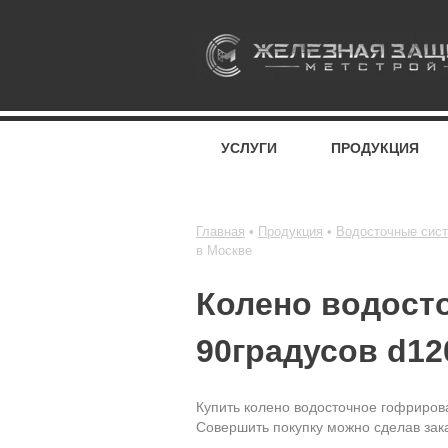
УСЛУГИ
ПРОДУКЦИЯ
Главная
Продукция
Водосточные сис
в Москве
Колено водост
90градусов d12
Купить колено водосточное гофрирова
Совершить покупку можно сделав зака