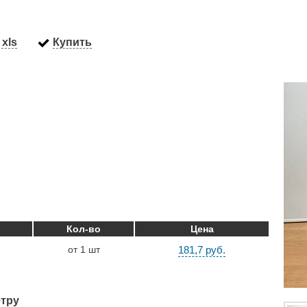
xls
Купить
Кол-во
Цена
от 1 шт
181,7 руб.
тру