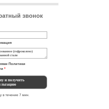
братный звонок
рмация
виями
Политики
ти
*
 в течение 7 мин.