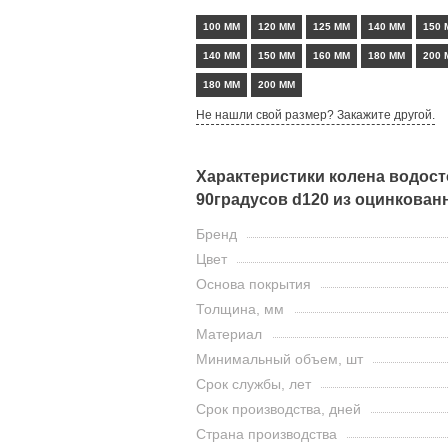
100 ММ
120 ММ
125 ММ
140 ММ
150 
140 ММ
150 ММ
160 ММ
180 ММ
200 
180 ММ
200 ММ
Не нашли свой размер? Закажите другой.
Характеристики колена водос
90градусов d120 из оцинкован
Бренд
Цвет
Основа покрытия
Толщина, мм
Материал
Минимальный объем, шт
Срок службы, лет
Срок производства, дней
Страна производства