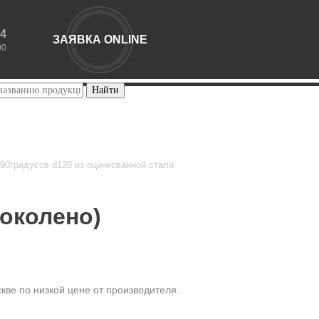
44
ЗАЯВКА ONLINE
00
90градусов d120 из оцинкованной стали
околено)
кве по низкой цене от производителя.