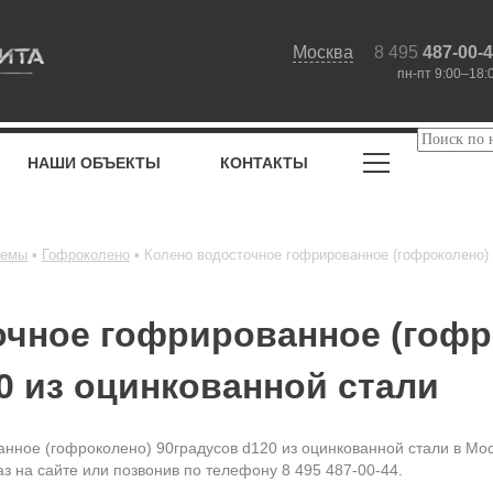
Москва
8 495
487-00-
пн-пт 9:00–18:
НАШИ ОБЪЕКТЫ
КОНТАКТЫ
темы
Гофроколено
Колено водосточное гофрированное (гофроколено) 
очное гофрированное (гофр
0 из оцинкованной стали
нное (гофроколено) 90градусов d120 из оцинкованной стали в Мос
з на сайте или позвонив по телефону 8 495 487-00-44.