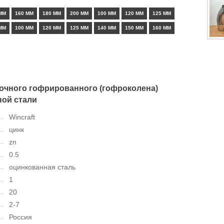
ММ
160 ММ
180 ММ
200 ММ
100 ММ
120 ММ
125 ММ
ММ
100 ММ
120 ММ
125 ММ
140 ММ
150 ММ
160 ММ
точного гофрированного (гофроколена)
ной стали
Wincraft
цинк
zn
0.5
оцинкованная сталь
1
20
2-7
Россия