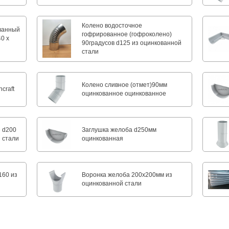
Колено водосточное
ванный
гофрированное (гофроколено)
0 х
90градусов d125 из оцинкованной
стали
Колено сливное (отмет)90мм
craft
оцинкованное оцинкованное
 d200
Заглушка желоба d250мм
 стали
оцинкованная
160 из
Воронка желоба 200x200мм из
оцинкованной стали