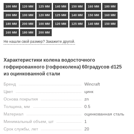
100 ММ
120 ММ
125 ММ
140 ММ
150 ММ
160 ММ
180 ММ
200 ММ
100 ММ
120 ММ
125 ММ
140 ММ
150 ММ
160 ММ
180 ММ
200 ММ
100 ММ
120 ММ
125 ММ
140 ММ
150 ММ
160 ММ
180 ММ
200 ММ
Не нашли свой размер? Закажите другой.
Характеристики колена водосточного
гофрированного (гофроколена) 60градусов d125
из оцинкованной стали
Бренд
Wincraft
Цвет
цинк
Основа покрытия
zn
Толщина, мм
0.5
Материал
оцинкованная сталь
Минимальный объем, шт
1
Срок службы, лет
20