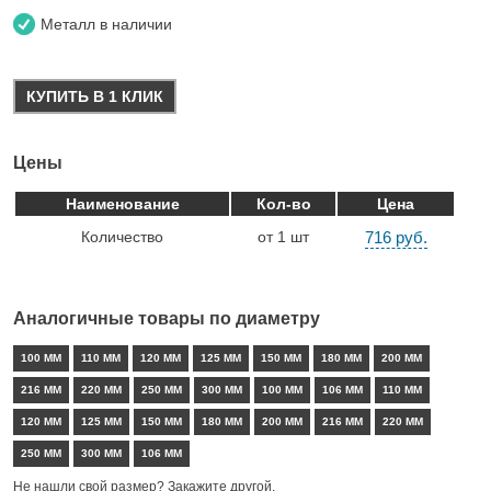
Металл в наличии
КУПИТЬ В 1 КЛИК
Цены
Наименование
Кол-во
Цена
Количество
от 1 шт
716 руб.
Аналогичные товары по диаметру
100 ММ
110 ММ
120 ММ
125 ММ
150 ММ
180 ММ
200 ММ
216 ММ
220 ММ
250 ММ
300 ММ
100 ММ
106 ММ
110 ММ
120 ММ
125 ММ
150 ММ
180 ММ
200 ММ
216 ММ
220 ММ
250 ММ
300 ММ
106 ММ
Не нашли свой размер? Закажите другой.