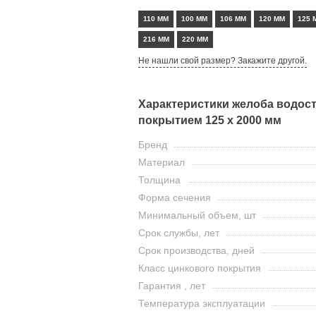
110 ММ
100 ММ
106 ММ
120 ММ
125 
216 ММ
220 ММ
Не нашли свой размер? Закажите другой.
Характеристики желоба водос
покрытием 125 х 2000 мм
Бренд
Материал
Толщина
Форма сечения
Минимальный объем, шт
Срок службы, лет
Срок производства, дней
Класс цинкового покрытия
Гарантия , лет
Температура эксплуатации