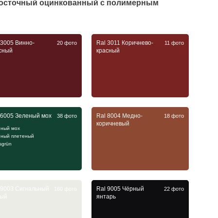
досточный оцинкованный с полимерным
 3005 Винно-
Ral 3011 Коричнево-
20 фото
11 фото
сный
красный
 6005 Зеленый мох
Ral 8004 Медно-
38 фото
18 фото
коричневый
еный мох
еный плетеный
sgrün
 9003 Сигнальный
Ral 9005 Чёрный
160 фото
22 фото
лый
янтарь