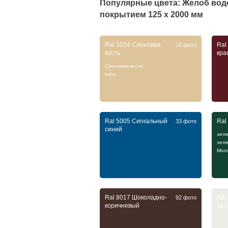
Популярные цвета: Желоб во
покрытием 125 х 2000 мм
Ral 1014 Слоновая
Ral
18 фото
кость
кра
Слоновая кость
Ivory
Ral 5005 Сигнальный
Ral
33 фото
синий
зел
зел
Moo
Ral 8017 Шоколадно-
Ral
92 фото
коричневый
бе