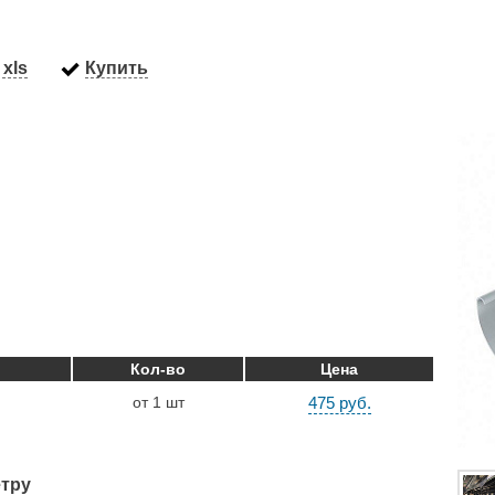
xls
Купить
Кол-во
Цена
от 1 шт
475 руб.
тру