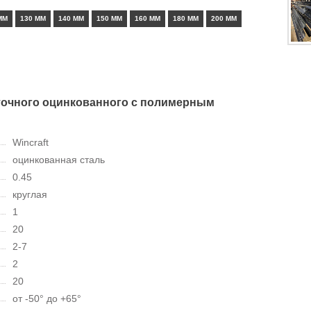
ММ
130 ММ
140 ММ
150 ММ
160 ММ
180 ММ
200 ММ
точного оцинкованного с полимерным
Wincraft
оцинкованная сталь
0.45
круглая
1
20
2-7
2
20
от -50° до +65°