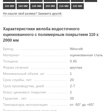
150 ММ
160 ММ
180 ММ
200 ММ
216 ММ
220 ММ
Не нашли свой размер? Закажите другой.
Характеристики желоба водосточного
оцинкованного с полимерным покрытием 110 х
2000 мм
Бренд
Wincraft
Материал
оцинкованная сталь
Толщина
0.45
Форма сечения
круглая
Минимальный объем, шт
1
Срок службы, лет
20
Срок производства, дней
2-7
Класс цинкового покрытия
2
Гарантия , лет
20
Температура эксплуатации
от -50° до +65°
Толщина полимерного покрытия,