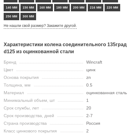
140 ММ
150 ММ
160 ММ
180 ММ
200 ММ
216 ММ
220 ММ
250 ММ
300 ММ
Не нашли свой размер? Закажите другой.
Характеристики колена соединительного 135град
d125 из оцинкованной стали
Бренд
Wincraft
Цвет
цинк
Основа покрытия
zn
Толщина, мм
0.5
Материал
оцинкованная сталь
Минимальный объем, шт
1
Срок службы, лет
20
Срок производства, дней
2-7
Страна производства
Россия
Класс цинкового покрытия
2