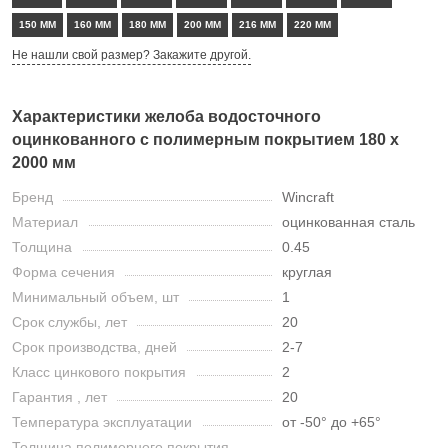
150 ММ
160 ММ
180 ММ
200 ММ
216 ММ
220 ММ
Не нашли свой размер? Закажите другой.
Характеристики желоба водосточного
оцинкованного с полимерным покрытием 180 х
2000 мм
Бренд
Wincraft
Материал
оцинкованная сталь
Толщина
0.45
Форма сечения
круглая
Минимальный объем, шт
1
Срок службы, лет
20
Срок производства, дней
2-7
Класс цинкового покрытия
2
Гарантия , лет
20
Температура эксплуатации
от -50° до +65°
Толщина полимерного покрытия,