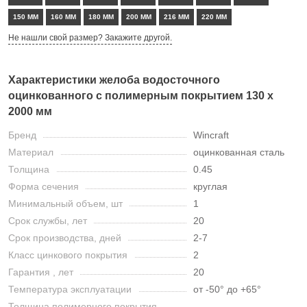
150 ММ
160 ММ
180 ММ
200 ММ
216 ММ
220 ММ
Не нашли свой размер? Закажите другой.
Характеристики желоба водосточного
оцинкованного с полимерным покрытием 130 х
2000 мм
Бренд
Wincraft
Материал
оцинкованная сталь
Толщина
0.45
Форма сечения
круглая
Минимальный объем, шт
1
Срок службы, лет
20
Срок производства, дней
2-7
Класс цинкового покрытия
2
Гарантия , лет
20
Температура эксплуатации
от -50° до +65°
Толщина полимерного покрытия,